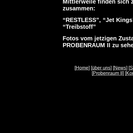
Mittlerweile finden sic
zusammen:
“RESTLESS”, “Jet Kings”
“Treibstoff”
Fotos vom jetzigen Zusta
PROBENRAUM II zu sehe
[
Home
] [
über uns
] [
News
] [
S
[
Probenraum II
] [
Kon